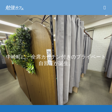
中
崎
町
に
、
全
席
カ
ー
テ
ン
付
き
の
プ
ラ
イ
ベ
ー
ト
自
習
室
が
誕
生
。